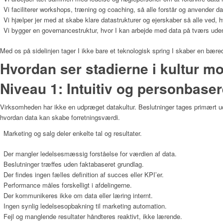
Vi faciliterer workshops, træning og coaching, så alle forstår og anvender d
Vi hjælper jer med at skabe klare datastrukturer og ejerskaber så alle ved, 
Vi bygger en governancestruktur, hvor I kan arbejde med data på tværs uden a
Med os på sidelinjen tager I ikke bare et teknologisk spring I skaber en bæred
Hvordan ser stadierne i kultur m
Niveau 1: Intuitiv og personbaser
Virksomheden har ikke en udpræget datakultur. Beslutninger tages primært ud 
hvordan data kan skabe forretningsværdi.
Marketing og salg deler enkelte tal og resultater.
Der mangler ledelsesmæssig forståelse for værdien af data.
Beslutninger træffes uden faktabaseret grundlag.
Der findes ingen fælles definition af succes eller KPI’er.
Performance måles forskelligt i afdelingerne.
Der kommunikeres ikke om data eller læring internt.
Ingen synlig ledelsesopbakning til marketing automation.
Fejl og manglende resultater håndteres reaktivt, ikke lærende.