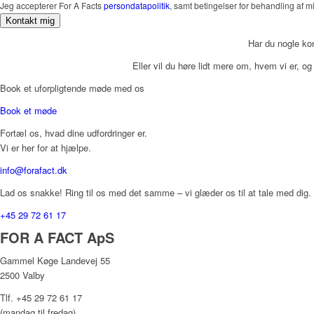
Jeg accepterer For A Facts
persondatapolitik
, samt betingelser for behandling af 
Kontakt mig
Har du nogle k
Eller vil du høre lidt mere om, hvem vi er, 
Book et uforpligtende møde med os
Book et møde
Fortæl os, hvad dine udfordringer er.
Vi er her for at hjælpe.
info@forafact.dk
Lad os snakke! Ring til os med det samme – vi glæder os til at tale med dig.
+45 29 72 61 17
FOR A FACT ApS
Gammel Køge Landevej 55
2500 Valby
Tlf. +45 29 72 61 17
(mandag til fredag)