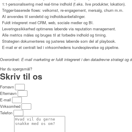
1:1-personalisering med real-time indhold (f.eks. live produkter, lokation).
Trigger-baserede flows: velkomst, re-engagement, mersalg, churn m.m.
AI anvendes til sendetid og indholdsanbefalinger.
Fuldt integreret med CRM, web, sociale medier og BI.
Leveringssikkerhed optimeres løbende via reputation management.
Alle metrics måles og bruges til at forbedre indhold og timing.
Strategien dokumenteres og justeres løbende som del af playbook.
E-mail er et centralt led i virksomhedens kundeoplevelse og pipeline.
Overordnet:
E-mail marketing er fuldt integreret i den datadrevne strategi og dr
Har du spørgsmål?
Skriv til os
Fornavn
Efternavn
E-mail
Virksomhed
Telefon