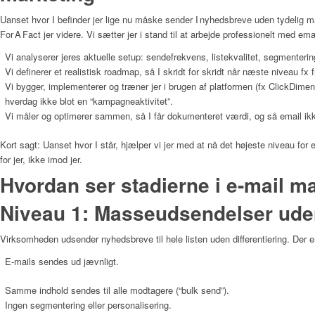
Uanset hvor I befinder jer lige nu måske sender I nyhedsbreve uden tydelig 
For A Fact jer videre. Vi sætter jer i stand til at arbejde professionelt med 
Vi analyserer jeres aktuelle setup: sendefrekvens, listekvalitet, segmenterin
Vi definerer et realistisk roadmap, så I skridt for skridt når næste niveau fx
Vi bygger, implementerer og træner jer i brugen af platformen (fx ClickDimens
hverdag ikke blot en “kampagneaktivitet”.
Vi måler og optimerer sammen, så I får dokumenteret værdi, og så email ikke 
Kort sagt: Uanset hvor I står, hjælper vi jer med at nå det højeste niveau for
for jer, ikke imod jer.
Hvordan ser stadierne i e-mail m
Niveau 1: Masseudsendelser ude
Virksomheden udsender nyhedsbreve til hele listen uden differentiering. Der er 
E-mails sendes ud jævnligt.
Samme indhold sendes til alle modtagere (“bulk send”).
Ingen segmentering eller personalisering.