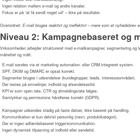
Ingen relation mellem e-mail og andre kanaler.
Fokus er på “at få sendt noget ud” – ikke på resultater.
Overordnet:
E-mail bruges reaktivt og ineffektivt – mere som et nyhedsbrev e
Niveau 2: Kampagnebaseret og må
Virksomheden arbejder struktureret med e-mailkampagner, segmentering og 
målrettet og målt.
E-mail sendes via et marketing automation- eller CRM-integreret system.
SPF, DKIM og DMARC er opsat korrekt.
Segmenter bruges i udsendelser (kundegrupper, leads, interesseområder).
Der testes på emnelinjer, indhold og afsendelsestid.
KPI’er som open rate, CTR og afmeldingsrate følges.
Samtykker og permissions håndteres korrekt (GDPR).
Kampagner udsendes stadig på faste datoer, ikke baseret på handling.
Kommunikation er kun delvist personlig (navn, produktkategori).
Der er ingen adfærdsbaseret trigger-kommunikation.
Ingen dynamisk tilpasning af indhold eller sendetid.