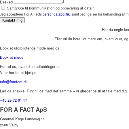
Besked
Samtykke til kommunikation og opbevaring af data
*
Jeg accepterer For A Facts
persondatapolitik
, samt betingelser for behandling af 
Kontakt mig
Har du nogle k
Eller vil du høre lidt mere om, hvem vi er, 
Book et uforpligtende møde med os
Book et møde
Fortæl os, hvad dine udfordringer er.
Vi er her for at hjælpe.
info@forafact.dk
Lad os snakke! Ring til os med det samme – vi glæder os til at tale med dig.
+45 29 72 61 17
FOR A FACT ApS
Gammel Køge Landevej 55
2500 Valby