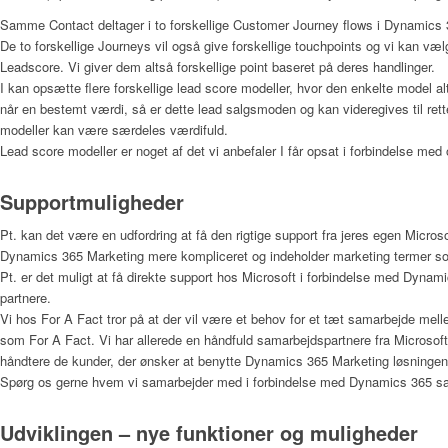
Samme Contact deltager i to forskellige Customer Journey flows i Dynamics 365
De to forskellige Journeys vil også give forskellige touchpoints og vi kan 
Leadscore. Vi giver dem altså forskellige point baseret på deres handlinger.
I kan opsætte flere forskellige lead score modeller, hvor den enkelte model a
når en bestemt værdi, så er dette lead salgsmoden og kan videregives til rett
modeller kan være særdeles værdifuld.
Lead score modeller er noget af det vi anbefaler I får opsat i forbindelse me
Supportmuligheder
Pt. kan det være en udfordring at få den rigtige support fra jeres egen Microso
Dynamics 365 Marketing mere kompliceret og indeholder marketing termer som
Pt. er det muligt at få direkte support hos Microsoft i forbindelse med Dynami
partnere.
Vi hos For A Fact tror på at der vil være et behov for et tæt samarbejde mel
som For A Fact. Vi har allerede en håndfuld samarbejdspartnere fra Microsofts
håndtere de kunder, der ønsker at benytte Dynamics 365 Marketing løsningen
Spørg os gerne hvem vi samarbejder med i forbindelse med Dynamics 365 s
Udviklingen – nye funktioner og muligheder