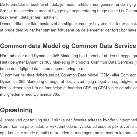
De to områder er beskrevet i detaljer nede i artiklen men generelt er der rig
Særligt mulighederne med at bygge nye segmenter og bruge disse i et Custom
beskrevet i detaljer her i artiklen.
Denne artikel har ikke beskrevet samtlige elementer i systemet. Der er ganske
at bruge dem Vi har her primært fokuseret på de elementer der først bør have 
Common data Model og Common Data Service
Når I arbejder med Dynamics 365 Marketing har I fordel af at den er bygge
Hertil benytter Dynamics 365 Marketing Microsofts Common Data Services (CDS
bruge den rigtige data i jeres segmentering m.m.
Vi kommer her ikke dybere ind på Common Data Model (CDM) eller Common D
Dynamics 365 Marketing er noget af det, vi ved rigtig meget om og rådgiver 
Her i videoen kan I få en forståelse af hvordan CDS og CDM virker og arbejder
mulighederne med Dynamics 365.
Opsætning
Allerede ved opsætning skal I skrive den fysiske adresse hvorfra virksomhe
Som I kan se på billedet, er virksomhedens fysiske adresse et påkrævet felt. D
og I kan ikke sende e-mails m.m. uden at modtager kan se hvorfra kommuni