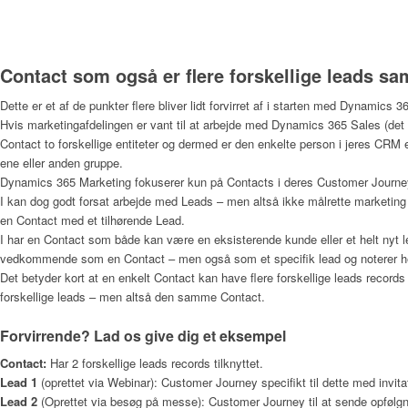
Contact som også er flere forskellige leads sa
Dette er et af de punkter flere bliver lidt forvirret af i starten med Dynamics 
Hvis marketingafdelingen er vant til at arbejde med Dynamics 365 Sales (det 
Contact to forskellige entiteter og dermed er den enkelte person i jeres CRM en
ene eller anden gruppe.
Dynamics 365 Marketing fokuserer kun på Contacts i deres Customer Journe
I kan dog godt forsat arbejde med Leads – men altså ikke målrette marketing a
en Contact med et tilhørende Lead.
I har en Contact som både kan være en eksisterende kunde eller et helt nyt 
vedkommende som en Contact – men også som et specifik lead og noterer he
Det betyder kort at en enkelt Contact kan have flere forskellige leads records 
forskellige leads – men altså den samme Contact.
Forvirrende? Lad os give dig et eksempel
Contact:
Har 2 forskellige leads records tilknyttet.
Lead 1
(oprettet via Webinar): Customer Journey specifikt til dette med invitat
Lead 2
(Oprettet via besøg på messe): Customer Journey til at sende opfølg