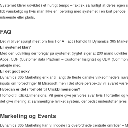
Systemet bliver udviklet i et hurtigt tempo – faktisk så hurtigt at deres egen
lidt vanskeligt og hvis man ikke er i berøring med systemet i en kort periode,
udseende eller plads.
FAQ
Det vi bliver spurgt mest om hos For A Fact i forhold til Dynamics 365 Market
Er systemet klar?
Med den udvikling der foregår på systemet (rygtet siger at 200 mand udvikl
Apps, CDP (Customer data Platform – Customer Insights) og CDM (Common d
arbejde med.
Er det godt nok?
Dynamics 365 Marketing er klar til langt de fleste danske virksomheders nu
inputs om forbedringer til Microsoft men i det store perspektiv vil svaret være, 
Hvordan er det i forhold til ClickDimensions?
I forhold til ClickDimensions. Vil gerne give jer vores svar hvis I fortæller og v
det give mening at sammenligne hvilket system, der bedst understøtter jeres 
Marketing og Events
Dynamics 365 Marketing kan vi inddele i 2 overordnede centrale områder – Mar