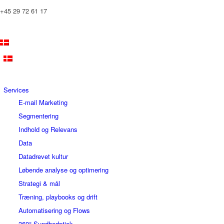
+45 29 72 61 17
Services
E-mail Marketing
Segmentering
Indhold og Relevans
Data
Datadrevet kultur
Løbende analyse og optimering
Strategi & mål
Træning, playbooks og drift
Automatisering og Flows
360° Sundhedstjek