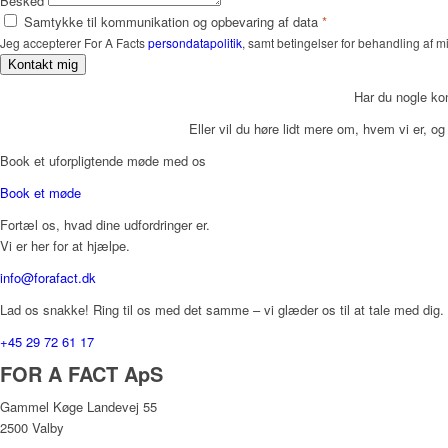
Besked
Samtykke til kommunikation og opbevaring af data
*
Jeg accepterer For A Facts
persondatapolitik
, samt betingelser for behandling af 
Kontakt mig
Har du nogle k
Eller vil du høre lidt mere om, hvem vi er, 
Book et uforpligtende møde med os
Book et møde
Fortæl os, hvad dine udfordringer er.
Vi er her for at hjælpe.
info@forafact.dk
Lad os snakke! Ring til os med det samme – vi glæder os til at tale med dig.
+45 29 72 61 17
FOR A FACT ApS
Gammel Køge Landevej 55
2500 Valby