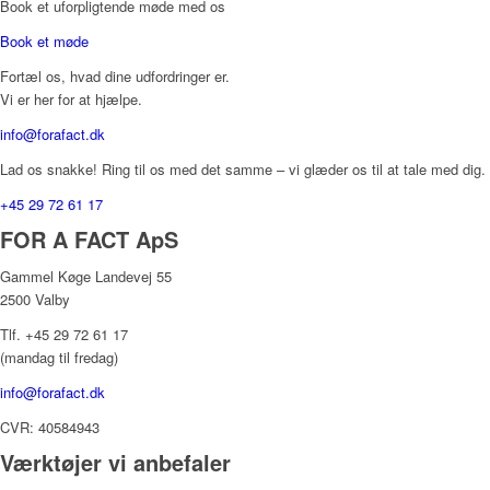
Book et uforpligtende møde med os
Book et møde
Fortæl os, hvad dine udfordringer er.
Vi er her for at hjælpe.
info@forafact.dk
Lad os snakke! Ring til os med det samme – vi glæder os til at tale med dig.
+45 29 72 61 17
FOR A FACT ApS
Gammel Køge Landevej 55
2500 Valby
Tlf. +45 29 72 61 17
(mandag til fredag)
info@forafact.dk
CVR: 40584943
Værktøjer vi anbefaler