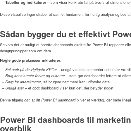
– Tabeller og indikatorer
– som viser konkrete tal på tværs af dimensioner
Disse visualiseringer skaber et samlet fundament for hurtig analyse og beslut
Sådan bygger du et effektivt
Powe
Selvom det er muligt at oprette dashboards direkte fra Power BI‑rapporter ell
designprincipper som om data.
Nogle gode praksisser inkluderer:
– Fokusér på de vigtigste KPI’er
– undgå visuelle elementer uden klar værdi
– Brug konsistente farver og etiketter
– som gør dashboardet lettere at aflæ
– Sørg for interaktivitet
, så brugere nemmere kan udforske data.
– Undgå støj
– et godt dashboard viser kun det, der betyder noget.
Denne tilgang gør, at dit
Power BI dashboard
bliver et værktøj, der både
inspi
Power BI dashboards til marketi
overblik