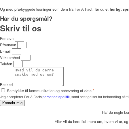
Og med præbyggede løsninger som dem fra For A Fact, får du et
hurtigt spr
Har du spørgsmål?
Skriv til os
Fornavn
Efternavn
E-mail
Virksomhed
Telefon
Besked
Samtykke til kommunikation og opbevaring af data
*
Jeg accepterer For A Facts
persondatapolitik
, samt betingelser for behandling af 
Kontakt mig
Har du nogle k
Eller vil du høre lidt mere om, hvem vi er, 