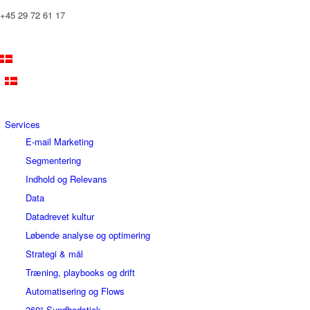
+45 29 72 61 17
Services
E-mail Marketing
Segmentering
Indhold og Relevans
Data
Datadrevet kultur
Løbende analyse og optimering
Strategi & mål
Træning, playbooks og drift
Automatisering og Flows
360° Sundhedstjek