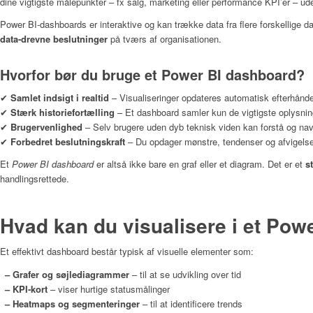
dine vigtigste målepunkter – fx salg, marketing eller performance KPI’er – ude
Power BI‑dashboards er interaktive og kan trække data fra flere forskellige dat
data‑drevne beslutninger
på tværs af organisationen.
Hvorfor bør du bruge et Power BI dashboard?
✔
Samlet indsigt i realtid
– Visualiseringer opdateres automatisk efterhånd
✔
Stærk historiefortælling
– Et dashboard samler kun de vigtigste oplysnin
✔
Brugervenlighed
– Selv brugere uden dyb teknisk viden kan forstå og navi
✔
Forbedret beslutningskraft
– Du opdager mønstre, tendenser og afvigelser
Et
Power BI dashboard
er altså ikke bare en graf eller et diagram. Det er et
s
handlingsrettede.
Hvad kan du visualisere i et Pow
Et effektivt dashboard består typisk af visuelle elementer som:
– Grafer og søjlediagrammer
– til at se udvikling over tid
– KPI‑kort
– viser hurtige statusmålinger
– Heatmaps og segmenteringer
– til at identificere trends