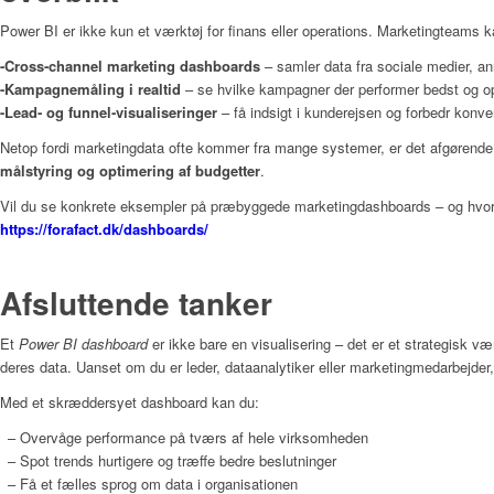
Power BI er ikke kun et værktøj for finans eller operations. Marketingteams 
-Cross‑channel marketing dashboards
– samler data fra sociale medier, ann
-Kampagnemåling i realtid
– se hvilke kampagner der performer bedst og o
-Lead‑ og funnel‑visualiseringer
– få indsigt i kunderejsen og forbedr konver
Netop fordi marketingdata ofte kommer fra mange systemer, er det afgørende
målstyring og optimering af budgetter
.
Vil du se konkrete eksempler på præbyggede marketingdashboards – og hvor
https://forafact.dk/dashboards/
Afsluttende tanker
Et
Power BI dashboard
er ikke bare en visualisering – det er et strategisk 
deres data. Uanset om du er leder, dataanalytiker eller marketingmedarbejder
Med et skræddersyet dashboard kan du:
– Overvåge performance på tværs af hele virksomheden
– Spot trends hurtigere og træffe bedre beslutninger
– Få et fælles sprog om data i organisationen